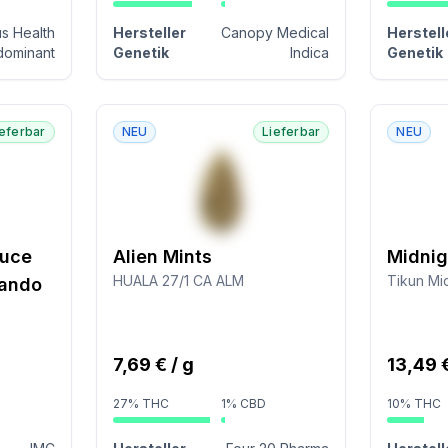
s Health
Hersteller
Canopy Medical
Herstell
dominant
Genetik
Indica
Genetik
ieferbar
NEU
Lieferbar
NEU
ruce
Alien Mints
Midnig
HUALA 27/1 CA ALM
Tikun Mid
nando
7,69 € / g
13,49 €
27% THC
1% CBD
10% THC