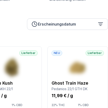
Erscheinungsdatum
Lieferbar
NEU
Lieferbar
n Kush
Ghost Train Haze
AKH 22/1
Pedanios 22/1 GTH DK
 / g
11,99 € / g
1% CBD
22% THC
1% CBD