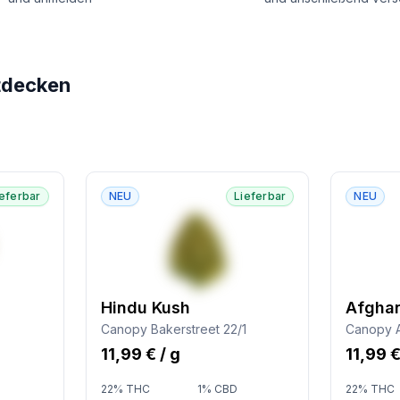
tdecken
ieferbar
NEU
Lieferbar
NEU
Hindu Kush
Afgha
Canopy Bakerstreet 22/1
Canopy 
11,99 € / g
11,99 €
22% THC
1% CBD
22% THC