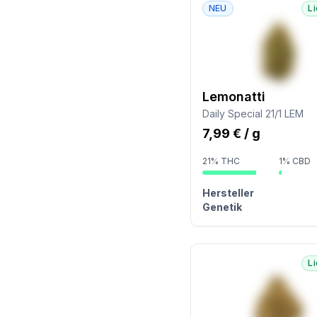
NEU
L
Lemonatti
Daily Special 21/1 LEM
7,99 € / g
21% THC
1% CBD
Hersteller
Genetik
L