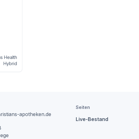
s Health
Hybrid
Seiten
istians-apotheken.de
Live-Bestand
8
ege