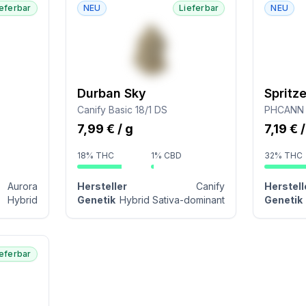
ieferbar
NEU
Lieferbar
NEU
Durban Sky
Spritze
Canify Basic 18/1 DS
PHCANN E
7,99 € / g
7,19 € 
18% THC
1% CBD
32% THC
Aurora
Hersteller
Canify
Herstell
Hybrid
Genetik
Hybrid Sativa-dominant
Genetik
ieferbar