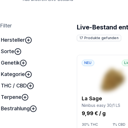
Filter
Live-Bestand en
17 Produkte gefunden
Hersteller
Sorte
Genetik
NEU
L
Kategorie
THC / CBD
Terpene
La Sage
Nimbus easy 30/1 LS
Bestrahlung
9,99 € / g
30% THC
1% CBD