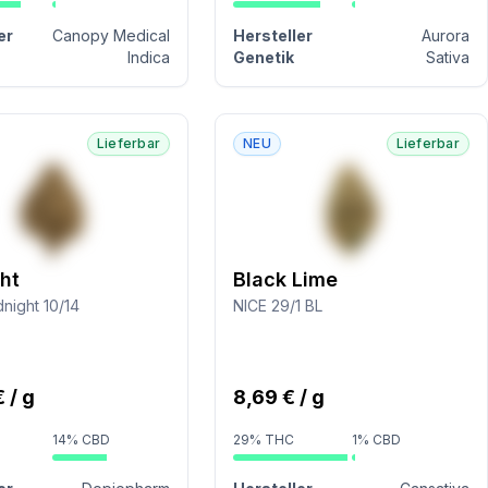
er
Canopy Medical
Hersteller
Aurora
Indica
Genetik
Sativa
Lieferbar
NEU
Lieferbar
ht
Black Lime
night 10/14
NICE 29/1 BL
 / g
8,69 € / g
14% CBD
29% THC
1% CBD