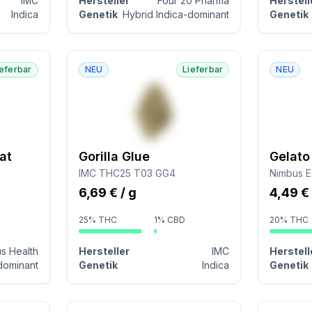
IMC
Hersteller
Four 20 Pharma
Herstell
Indica
Genetik
Hybrid Indica-dominant
Genetik
ieferbar
NEU
Lieferbar
NEU
at
Gorilla Glue
Gelato
IMC THC25 T03 GG4
Nimbus E
6,69 € / g
4,49 € 
25% THC
1% CBD
20% THC
s Health
Hersteller
IMC
Herstell
dominant
Genetik
Indica
Genetik