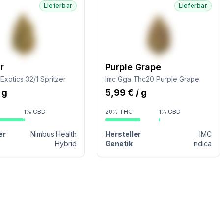
Lieferbar
Lieferbar
r
Purple Grape
xotics 32/1 Spritzer
Imc Gga Thc20 Purple Grape
/ g
5,99 € / g
1% CBD
20% THC
1% CBD
er
Nimbus Health
Hersteller
IMC
Hybrid
Genetik
Indica