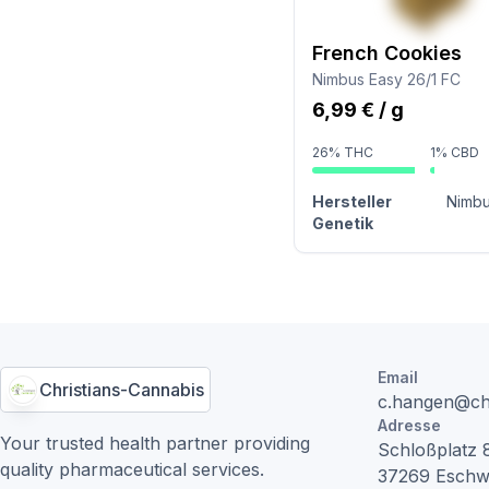
French Cookies
Nimbus Easy 26/1 FC
6,99 € / g
26% THC
1% CBD
Hersteller
Nimbu
Genetik
Email
Christians-Cannabis
c.hangen@chr
Adresse
Your trusted health partner providing
Schloßplatz
quality pharmaceutical services.
37269
Eschw