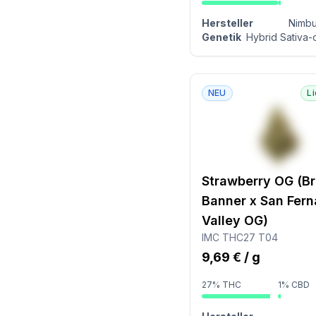
Hersteller
Nimbu
Genetik
Hybrid Sativa-
NEU
L
Strawberry OG (B
Banner x San Fer
Valley OG)
IMC THC27 T04
9,69 € / g
27% THC
1% CBD