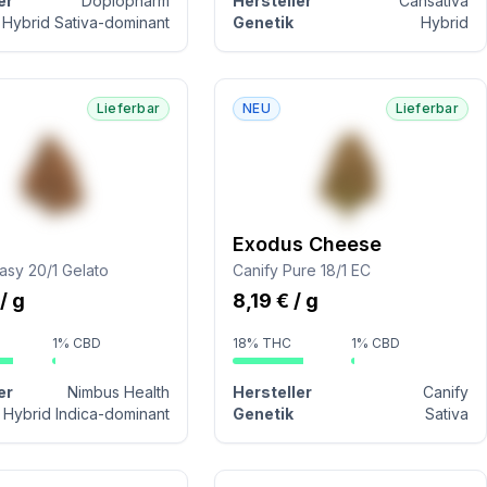
er
Dopiopharm
Hersteller
Cansativa
Hybrid Sativa-dominant
Genetik
Hybrid
Lieferbar
NEU
Lieferbar
Exodus Cheese
asy 20/1 Gelato
Canify Pure 18/1 EC
/ g
8,19 € / g
1% CBD
18% THC
1% CBD
er
Nimbus Health
Hersteller
Canify
Hybrid Indica-dominant
Genetik
Sativa