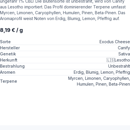
ungefähr 1% CBD. Die Blütensorte ist unbestrahlt, wird von Canify
aus Lesotho importiert. Das Profil dominierender Terpene umfasst
Myrcen, Limonen, Caryophyllen, Humulen, Pinen, Beta-Pinen. Das
Aromaprofil weist Noten von Erdig, Blumig, Lemon, Pfeffrig auf.
8,19 € / g
Sorte
Exodus Cheese
Hersteller
Canify
Genetik
Sativa
Herkunft
🇱🇸
Lesotho
Bestrahlung
Unbestrahlt
Aromen
Erdig, Blumig, Lemon, Pfeffrig
Myrcen, Limonen, Caryophyllen,
Terpene
Humulen, Pinen, Beta-Pinen